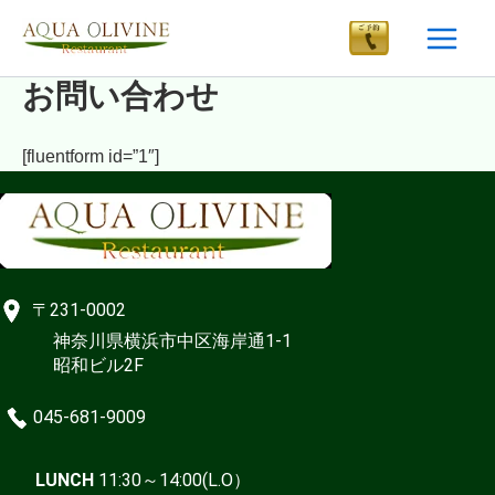
内
Main
容
Menu
を
お問い合わせ
ス
キ
ッ
[fluentform id=”1″]
プ
〒231-0002
神奈川県横浜市中区海岸通1-1
昭和ビル2F
045-681-9009
LUNCH
11:30～14:00(L.O）